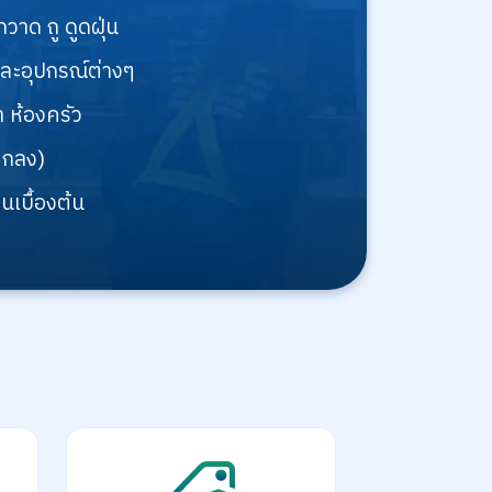
าด ถู ดูดฝุ่น
 และอุปกรณ์ต่างๆ
 ห้องครัว
ตกลง)
นเบื้องต้น